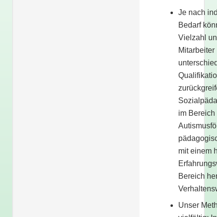
Je nach in
Bedarf kön
Vielzahl un
Mitarbeiter 
unterschied
Qualifikati
zurückgreif
Sozialpäda
im Bereich
Autismusfö
pädagogisc
mit einem 
Erfahrungs
Bereich he
Verhaltensw
Unser Meth