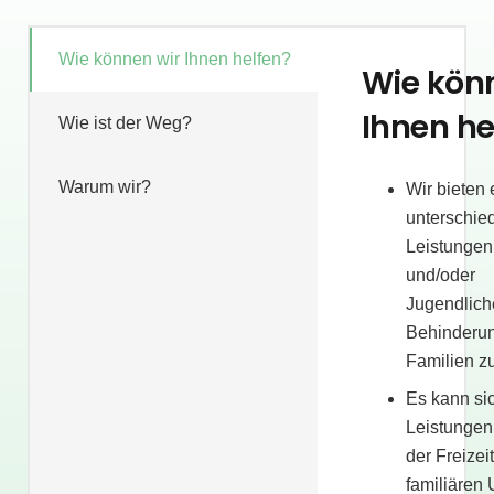
Wie können wir Ihnen helfen?
Wie kön
Ihnen he
Wie ist der Weg?
Warum wir?
Wir bieten 
unterschied
Leistungen
und/oder
Jugendlich
Behinderu
Familien zu
Es kann sic
Leistungen 
der Freizei
familiären