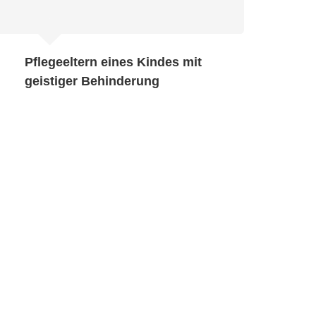
An
He
ge
Pflegeeltern eines Kindes mit
un
geistiger Behinderung
Mu
So