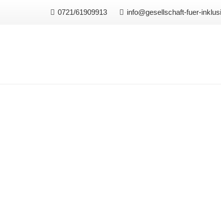
0721/61909913
info@gesellschaft-fuer-inklus
S